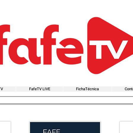
TV
FafeTV LIVE
FichaTécnica
Cont