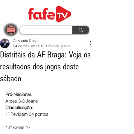
Armando César
24 de nov. de 2019
1 min de leitura
Distritais da AF Braga: Veja os
resultados dos jogos deste
sábado
Pró-Nacional:
Arões 3-3 Joane
Classificação:
1º Pevidém 34 pontos
...
13º Arões 17