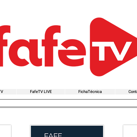
TV
FafeTV LIVE
FichaTécnica
Cont