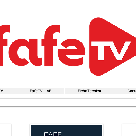
TV
FafeTV LIVE
FichaTécnica
Cont