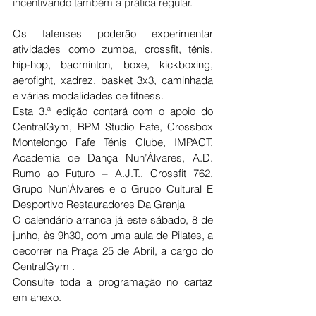
incentivando também a prática regular.
Os fafenses poderão experimentar 
atividades como zumba, crossfit, ténis, 
hip-hop, badminton, boxe, kickboxing, 
aerofight, xadrez, basket 3x3, caminhada 
e várias modalidades de fitness.
Esta 3.ª edição contará com o apoio do 
CentralGym, BPM Studio Fafe, Crossbox 
Montelongo Fafe Ténis Clube, IMPACT, 
Academia de Dança Nun’Álvares, A.D. 
Rumo ao Futuro – A.J.T., Crossfit 762, 
Grupo Nun’Álvares e o Grupo Cultural E 
Desportivo Restauradores Da Granja 
O calendário arranca já este sábado, 8 de 
junho, às 9h30, com uma aula de Pilates, a 
decorrer na Praça 25 de Abril, a cargo do 
CentralGym .
Consulte toda a programação no cartaz 
em anexo.