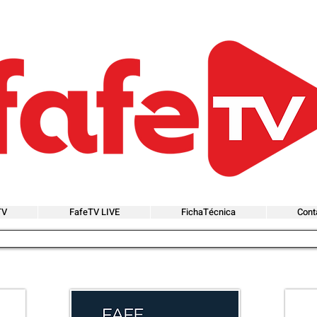
TV
FafeTV LIVE
FichaTécnica
Cont