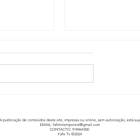
idadão já está a
Festa da Família animou a praia fluv
afe
de Agrela / Serafão
 A publicação de conteúdos deste site, impressa ou online, sem autorização, está suje
EMAIL:
fafetvtemporeal@gmail.com
CONTACTO: 918464300
Fafe Tv ©2024