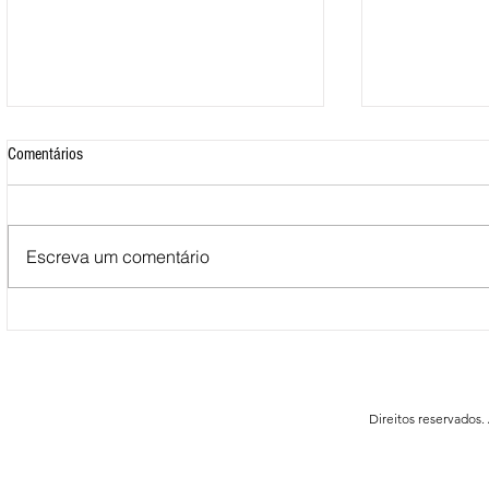
Comentários
Escreva um comentário
Mais de 500 nadadores marcaram
Nova Loja do C
presença nas Águas Abertas da
funcionar em F
Queimadela
Direitos reservados.