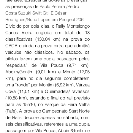
as presenças de 
Paulo Pereira /Pedro 
Costa Suzuki Swift Gti. E César 
Rodrigues/Nuno Lopes em Peugeot 206. 
Dividido por dois dias, o Rally Montelongo 
Carlos Vieira engloba um total de 13 
classificativas (130,04 km) na prova do 
CPCR e ainda na prova-extra que admitirá 
veículos não clássicos. No sábado, os 
pilotos fazem uma dupla passagem pelas 
“especiais” de Vila Pouca (9,71 km), 
Aboim/Gontim (9,01 km) e Monte (12,05 
km), para no dia seguinte completarem 
uma “ronde” por Montim (6,92 km), Várzea 
Cova (11,01 km) e Queimadela/Travassos 
(10,88 km), estando o final do rali previsto 
para as 15h10, no Parque da Feira Velha 
(Fafe). A prova do Campeonato Start Norte 
de Ralis decorre apenas no sábado, com 
seis classificativas, referentes a uma dupla 
passagem por Vila Pouca, Aboim/Gontim e 