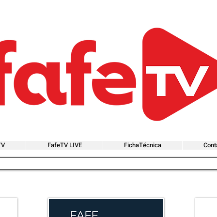
TV
FafeTV LIVE
FichaTécnica
Cont