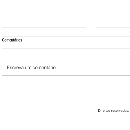
Comentários
Escreva um comentário
Mais de 500 nadadores marcaram
Nova Loja do C
presença nas Águas Abertas da
funcionar em F
Queimadela
Direitos reservados.