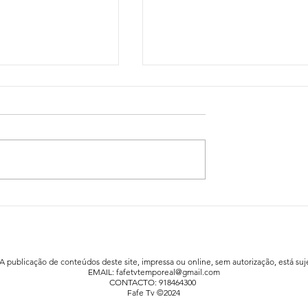
idadão já está a
Festa da Família animou a praia fluv
afe
de Agrela / Serafão
 A publicação de conteúdos deste site, impressa ou online, sem autorização, está suje
EMAIL:
fafetvtemporeal@gmail.com
CONTACTO: 918464300
Fafe Tv ©2024