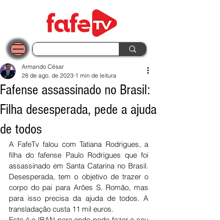
Armando César
28 de ago. de 2023
1 min de leitura
Fafense assassinado no Brasil:
Filha desesperada, pede a ajuda
de todos
A FafeTv falou com Tatiana Rodrigues, a 
filha do fafense Paulo Rodrigues que foi 
assassinado em Santa Catarina no Brasil. 
Desesperada, tem o objetivo de trazer o 
corpo do pai para Arões S. Romão, mas 
para isso precisa da ajuda de todos. A 
transladação custa 11 mil euros. 
Este é o IBAN para onde pode fazer o seu 