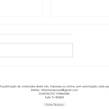
idadão já está a
Festa da Família animou a praia fluv
afe
de Agrela / Serafão
 A publicação de conteúdos deste site, impressa ou online, sem autorização, está suje
EMAIL:
fafetvtemporeal@gmail.com
CONTACTO: 918464300
Fafe Tv ©2024
Ficha Técnica