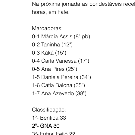
Na próxima jornada as condestáveis rece
horas, em Fafe.
Marcadoras:
0-1 Márcia Assis (8" pb)
0-2 Taninha (12")
0-3 Káká (15")
0-4 Carla Vanessa (17")
0-5 Ana Pires (25")
1-5 Daniela Pereira (34")
1-6 Cátia Balona (35")
1-7 Ana Azevedo (38")
Classificação:
1º- Benfica 33
2º- GNA 30
3º- Futsal Feijó 22