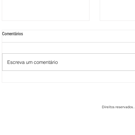
Comentários
Escreva um comentário
Mais de 500 nadadores marcaram
Nova Loja do C
presença nas Águas Abertas da
funcionar em F
Queimadela
Direitos reservados.