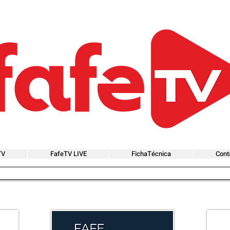
TV
FafeTV LIVE
FichaTécnica
Cont