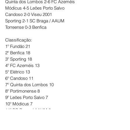
Quinta dos Lombos 2-6 FC Azeméis
Módicus 4-5 Leões Porto Salvo
Candoso 2-0 Viseu 2001
Sporting 2-1 SC Braga / AAUM
Torreense 0-3 Benfica
Classificação:
1º Fundão 21
2º Benfica 18
3º Sporting 18
4º FC Azeméis 13
5º Elétrico 13
6º Candoso 11
7º Quinta dos Lombos 10
8º Portimonense 8
9º Leões Porto Salvo 7
10º Módicus 7
11º SC Braga / AAUM 6
12º Torreense 6 
13º Viseu 2001 4
14º GNA 0