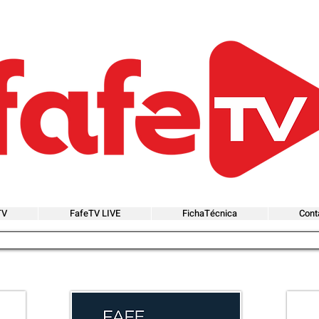
TV
FafeTV LIVE
FichaTécnica
Cont