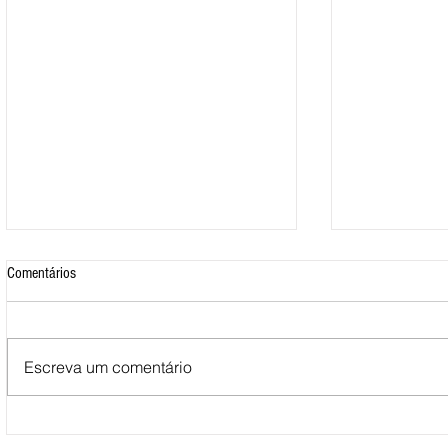
Comentários
Escreva um comentário
Mais de 500 nadadores marcaram
Nova Loja do C
presença nas Águas Abertas da
funcionar em F