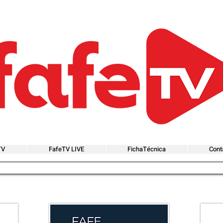
TV
FafeTV LIVE
FichaTécnica
Cont