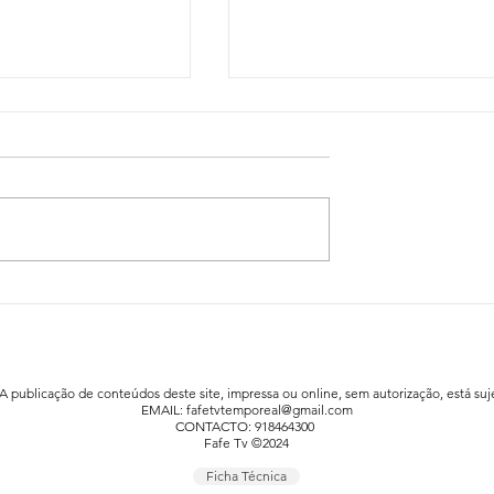
idadão já está a
Festa da Família animou a praia fluv
afe
de Agrela / Serafão
 A publicação de conteúdos deste site, impressa ou online, sem autorização, está suje
EMAIL:
fafetvtemporeal@gmail.com
CONTACTO: 918464300
Fafe Tv ©2024
Ficha Técnica