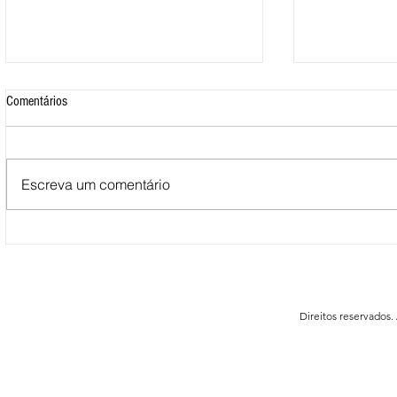
Comentários
Escreva um comentário
Mais de 500 nadadores marcaram
Nova Loja do C
presença nas Águas Abertas da
funcionar em F
Queimadela
Direitos reservados.