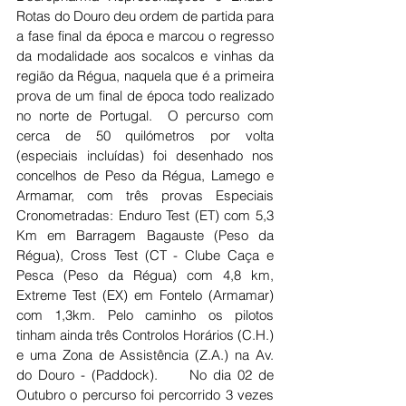
Rotas do Douro deu ordem de partida para 
a fase final da época e marcou o regresso 
da modalidade aos socalcos e vinhas da 
região da Régua, naquela que é a primeira 
prova de um final de época todo realizado 
no norte de Portugal.  O percurso com 
cerca de 50 quilómetros por volta 
(especiais incluídas) foi desenhado nos 
concelhos de Peso da Régua, Lamego e 
Armamar, com três provas Especiais 
Cronometradas: Enduro Test (ET) com 5,3 
Km em Barragem Bagauste (Peso da 
Régua), Cross Test (CT - Clube Caça e 
Pesca (Peso da Régua) com 4,8 km, 
Extreme Test (EX) em Fontelo (Armamar) 
com 1,3km. Pelo caminho os pilotos 
tinham ainda três Controlos Horários (C.H.) 
e uma Zona de Assistência (Z.A.) na Av. 
do Douro - (Paddock).     No dia 02 de 
Outubro o percurso foi percorrido 3 vezes 