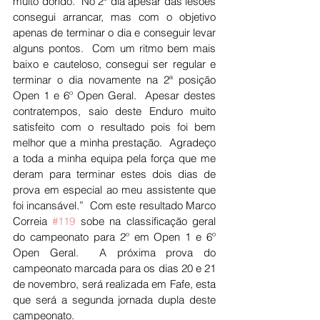
muito dorido.  No 2º dia apesar das lesões 
consegui arrancar, mas com o objetivo 
apenas de terminar o dia e conseguir levar 
alguns pontos.  Com um ritmo bem mais 
baixo e cauteloso, consegui ser regular e 
terminar o dia novamente na 2ª posição 
Open 1 e 6º Open Geral.  Apesar destes 
contratempos, saio deste Enduro muito 
satisfeito com o resultado pois foi bem 
melhor que a minha prestação.  Agradeço 
a toda a minha equipa pela força que me 
deram para terminar estes dois dias de 
prova em especial ao meu assistente que 
foi incansável.”  Com este resultado Marco 
Correia 
#119
 sobe na classificação geral 
do campeonato para 2º em Open 1 e 6º 
Open Geral.  A próxima prova do 
campeonato marcada para os dias 20 e 21 
de novembro, será realizada em Fafe, esta 
que será a segunda jornada dupla deste 
campeonato.