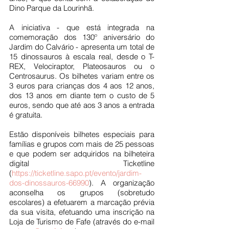
Dino Parque da Lourinhã.
A iniciativa - que está integrada na 
comemoração dos 130º aniversário do 
Jardim do Calvário - apresenta um total de 
15 dinossauros à escala real, desde o T-
REX, Velociraptor, Plateosauros ou o 
Centrosaurus. Os bilhetes variam entre os 
3 euros para crianças dos 4 aos 12 anos, 
dos 13 anos em diante tem o custo de 5 
euros, sendo que até aos 3 anos a entrada 
é gratuita.
Estão disponíveis bilhetes especiais para 
famílias e grupos com mais de 25 pessoas 
e que podem ser adquiridos na bilheteira 
digital Ticketline 
(
https://ticketline.sapo.pt/evento/jardim-
dos-dinossauros-66990
). A organização 
aconselha os grupos (sobretudo 
escolares) a efetuarem a marcação prévia 
da sua visita, efetuando uma inscrição na 
Loja de Turismo de Fafe (através do e-mail 