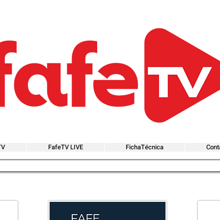
TV
FafeTV LIVE
FichaTécnica
Cont