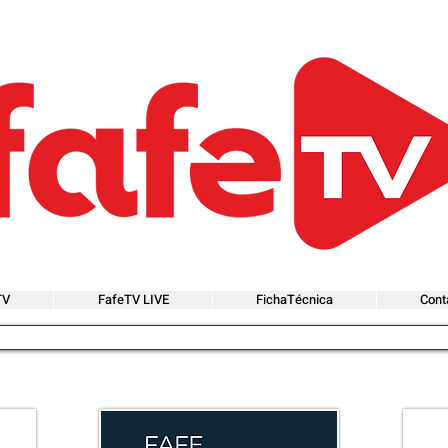
TV
FafeTV LIVE
FichaTécnica
Cont