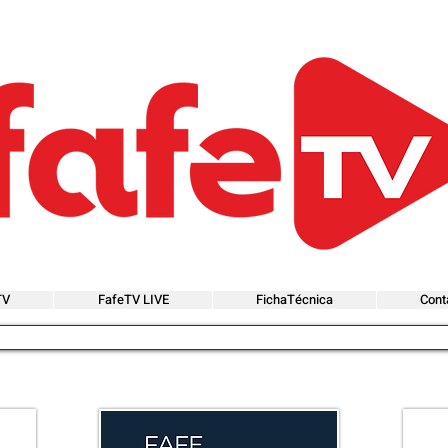
TV
FafeTV LIVE
FichaTécnica
Cont