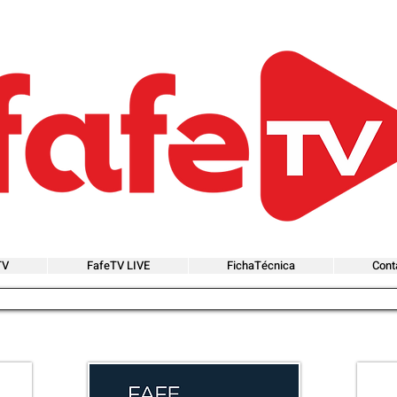
TV
FafeTV LIVE
FichaTécnica
Cont