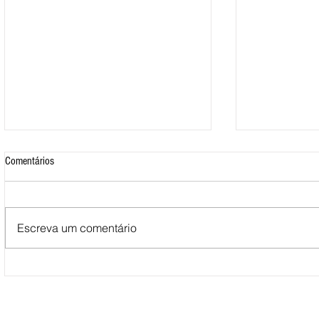
Comentários
Escreva um comentário
Mais de 500 nadadores marcaram
Nova Loja do C
presença nas Águas Abertas da
funcionar em F
Queimadela