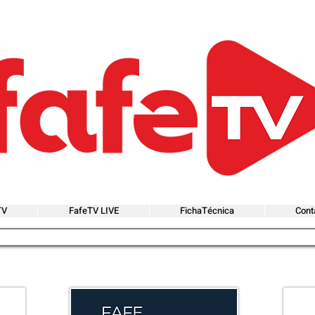
TV
FafeTV LIVE
FichaTécnica
Cont