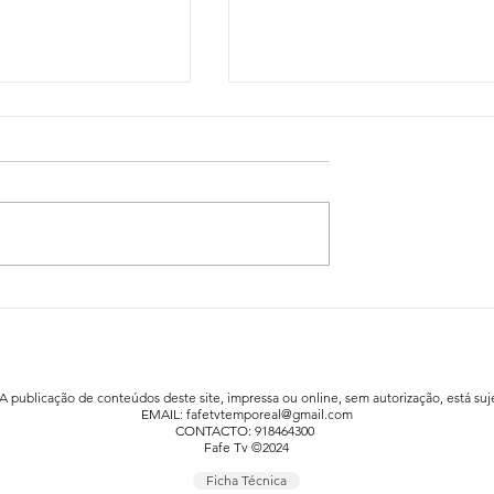
idadão já está a
Festa da Família animou a praia fluv
afe
de Agrela / Serafão
 A publicação de conteúdos deste site, impressa ou online, sem autorização, está suje
EMAIL:
fafetvtemporeal@gmail.com
CONTACTO: 918464300
Fafe Tv ©2024
Ficha Técnica