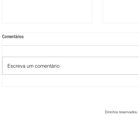
Comentários
Escreva um comentário
Mais de 500 nadadores marcaram
Nova Loja do C
presença nas Águas Abertas da
funcionar em F
Queimadela
Direitos reservados.