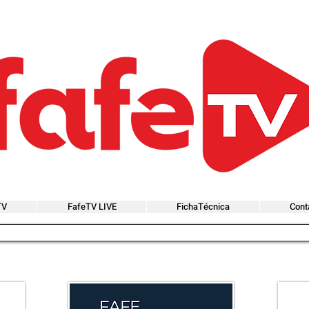
TV
FafeTV LIVE
FichaTécnica
Cont