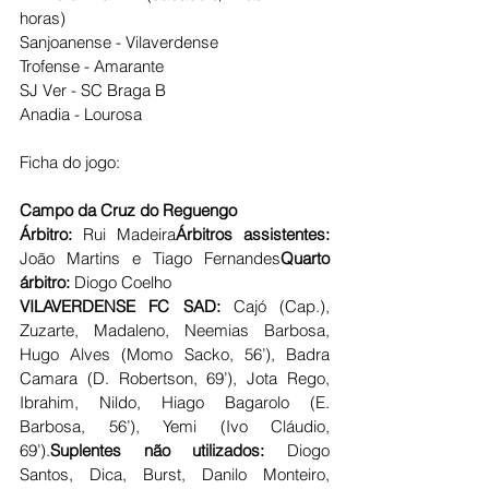
horas)
Sanjoanense - Vilaverdense
Trofense - Amarante
SJ Ver - SC Braga B
Anadia - Lourosa 
Ficha do jogo:
Campo da Cruz do Reguengo
Árbitro:
 Rui Madeira
Árbitros assistentes:
João Martins e Tiago Fernandes
Quarto 
árbitro: 
Diogo Coelho
VILAVERDENSE FC SAD: 
Cajó (Cap.), 
Zuzarte, Madaleno, Neemias Barbosa, 
Hugo Alves (Momo Sacko, 56’), Badra 
Camara (D. Robertson, 69’), Jota Rego, 
Ibrahim, Nildo, Hiago Bagarolo (E. 
Barbosa, 56’), Yemi (Ivo Cláudio, 
69’).
Suplentes não utilizados: 
Diogo 
Santos, Dica, Burst, Danilo Monteiro, 