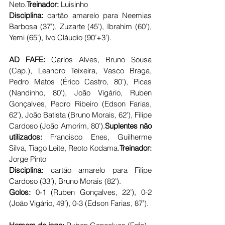
Neto.
Treinador: 
Luisinho 
Disciplina: 
cartão amarelo para Neemias 
Barbosa (37’), Zuzarte (45’), Ibrahim (60’), 
Yemi (65’), Ivo Cláudio (90’+3’).
AD FAFE: 
Carlos Alves, Bruno Sousa 
(Cap.), Leandro Teixeira, Vasco Braga, 
Pedro Matos (Érico Castro, 80’), Picas 
(Nandinho, 80’), João Vigário, Ruben 
Gonçalves, Pedro Ribeiro (Edson Farias, 
62’), João Batista (Bruno Morais, 62’), Filipe 
Cardoso (João Amorim, 80’).
Suplentes não 
utilizados: 
Francisco Enes, Guilherme 
Silva, Tiago Leite, Reoto Kodama.
Treinador: 
Jorge Pinto
Disciplina: 
cartão amarelo para Filipe 
Cardoso (33’), Bruno Morais (82’).
Golos:
 0-1 (Ruben Gonçalves, 22’), 0-2 
(João Vigário, 49’), 0-3 (Edson Farias, 87’).