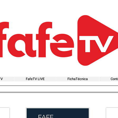
TV
FafeTV LIVE
FichaTécnica
Cont