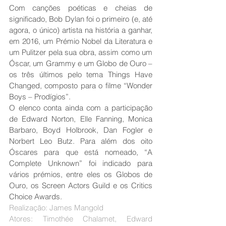
Com canções poéticas e cheias de 
significado, Bob Dylan foi o primeiro (e, até 
agora, o único) artista na história a ganhar, 
em 2016, um Prémio Nobel da Literatura e 
um Pulitzer pela sua obra, assim como um 
Óscar, um Grammy e um Globo de Ouro – 
os três últimos pelo tema Things Have 
Changed, composto para o filme “Wonder 
Boys – Prodígios”.
O elenco conta ainda com a participação 
de Edward Norton, Elle Fanning, Monica 
Barbaro, Boyd Holbrook, Dan Fogler e 
Norbert Leo Butz. Para além dos oito 
Óscares para que está nomeado, “A 
Complete Unknown” foi indicado para 
vários prémios, entre eles os Globos de 
Ouro, os Screen Actors Guild e os Critics 
Choice Awards.
Realização: James Mangold
Atores: Timothée Chalamet, Edward 