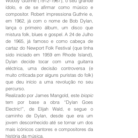
Woody Guthrie (1912-1967), o seu grande 
ídolo, e de se afirmar como músico e 
compositor. Robert impressiona Guthrie e, 
em 1962, já com o nome de Bob Dylan, 
lança o primeiro álbum, um disco que 
mistura folk, blues e gospel. A 24 de Julho 
de 1965, já famoso e como cabeça de 
cartaz do Newport Folk Festival (que tinha 
sido iniciado em 1959 em Rhode Island), 
Dylan decide tocar com uma guitarra 
eléctrica, uma decisão controversa (e 
muito criticada por alguns puristas do folk) 
que deu início a uma revolução no seu 
percurso.
Realizado por James Mangold, este 
biopic
tem por base a obra “Dylan Goes 
Electric!”, de Elijah Wald, e segue o 
caminho de Dylan, desde que era um 
jovem desconhecido até se tornar um dos 
mais icónicos cantores e compositores da 
história da música.