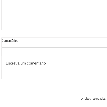
Comentários
Escreva um comentário
Mais de 500 nadadores marcaram
Nova Loja do C
presença nas Águas Abertas da
funcionar em F
Queimadela
Direitos reservados.