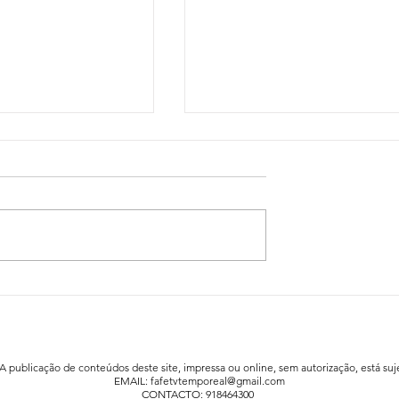
idadão já está a
Festa da Família animou a praia fluv
afe
de Agrela / Serafão
 A publicação de conteúdos deste site, impressa ou online, sem autorização, está suje
EMAIL:
fafetvtemporeal@gmail.com
CONTACTO: 918464300