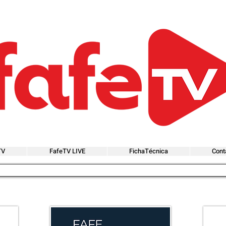
TV
FafeTV LIVE
FichaTécnica
Cont